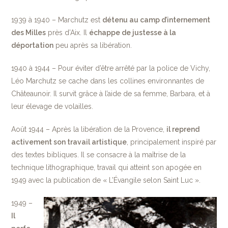
1939 à 1940 – Marchutz est
détenu au camp d’internement
des Milles
près d’Aix. Il
échappe de justesse à la
déportation
peu après sa libération.
1940 à 1944 – Pour éviter d’être arrêté par la police de Vichy,
Léo Marchutz se cache dans les collines environnantes de
Châteaunoir. Il survit grâce à l’aide de sa femme, Barbara, et à
leur élevage de volailles.
Août 1944 – Après la libération de la Provence,
il reprend
activement son travail artistique
, principalement inspiré par
des textes bibliques. Il se consacre à la maîtrise de la
technique lithographique, travail qui atteint son apogée en
1949 avec la publication de « L’Évangile selon Saint Luc ».
1949 –
Il