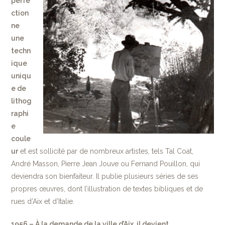
perfe
ction
ne
une
techn
ique
uniqu
e de
lithog
raphi
e
coule
ur
et est sollicité par de nombreux artistes, tels Tal Coat,
André Masson, Pierre Jean Jouve ou Fernand Pouillon, qui
deviendra son bienfaiteur. Il publie plusieurs séries de ses
propres œuvres, dont l’illustration de textes bibliques et de
rues d’Aix et d’Italie.
1956 – À la demande de la ville d’Aix, il devient