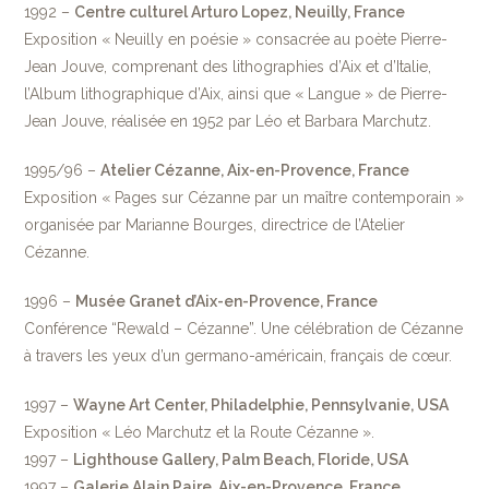
1992 –
Centre culturel Arturo Lopez, Neuilly, France
Exposition « Neuilly en poésie » consacrée au poète Pierre-
Jean Jouve, comprenant des lithographies d’Aix et d’Italie,
l’Album lithographique d’Aix, ainsi que « Langue » de Pierre-
Jean Jouve, réalisée en 1952 par Léo et Barbara Marchutz.
1995/96 –
Atelier Cézanne, Aix-en-Provence, France
Exposition « Pages sur Cézanne par un maître contemporain »
organisée par Marianne Bourges, directrice de l’Atelier
Cézanne.
1996 –
Musée Granet d’Aix-en-Provence, France
Conférence “Rewald – Cézanne”. Une célébration de Cézanne
à travers les yeux d’un germano-américain, français de cœur.
1997 –
Wayne Art Center, Philadelphie, Pennsylvanie, USA
Exposition « Léo Marchutz et la Route Cézanne ».
1997 –
Lighthouse Gallery, Palm Beach, Floride, USA
1997 –
Galerie Alain Paire, Aix-en-Provence, France